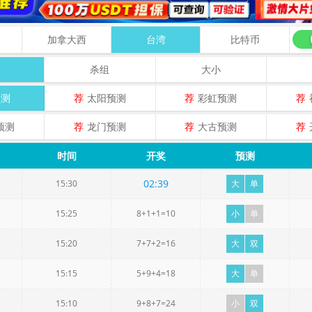
加拿大西
台湾
比特币
杀组
大小
预测
荐
太阳预测
荐
彩虹预测
荐
预测
荐
龙门预测
荐
大古预测
荐
时间
开奖
预测
02
:
38
15:30
大
单
15:25
8+1+1=10
小
单
15:20
7+7+2=16
大
双
15:15
5+9+4=18
大
单
15:10
9+8+7=24
小
双