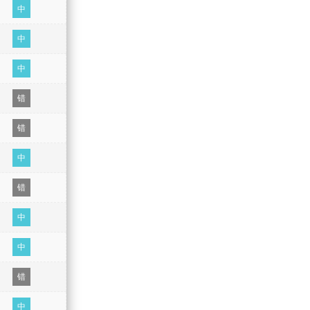
中
中
中
错
错
中
错
中
中
错
中