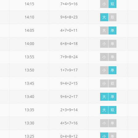
14:15
7+4+5=16
小
双
14:10
9+6+8=23
大
双
14:05
4+7+0=11
大
单
14:00
6+8+4=18
小
单
13:55
7+9+8=24
小
单
13:50
1+7+9=17
小
单
13:45
9+4+2=15
小
双
13:40
9+6+2=17
大
单
13:35
2+3+9=14
大
双
13:30
4+5+7=16
小
单
13:25
0+4+8=12
小
单