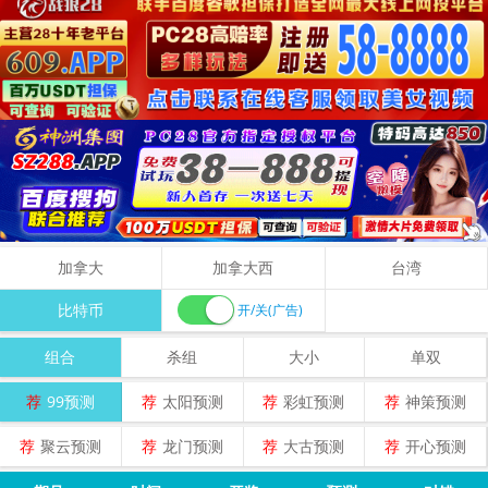
加拿大
加拿大西
台湾
比特币
开/关(广告)
组合
杀组
大小
单双
荐
99预测
荐
太阳预测
荐
彩虹预测
荐
神策预测
荐
聚云预测
荐
龙门预测
荐
大古预测
荐
开心预测